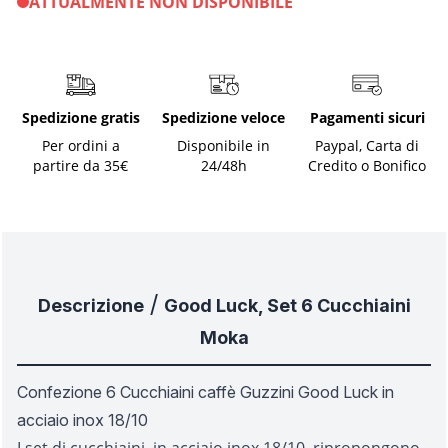
ATTUALMENTE NON DISPONIBILE
Spedizione gratis
Spedizione veloce
Pagamenti sicuri
Per ordini a
Disponibile in
Paypal, Carta di
partire da 35€
24/48h
Credito o Bonifico
/
Descrizione
Good Luck, Set 6 Cucchiaini
Moka
Confezione 6 Cucchiaini caffè Guzzini Good Luck in
acciaio inox 18/10
I set di cucchiaini, in acciaio inox 18/10, ripropongono