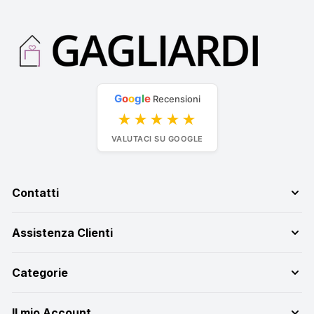
G
o
o
g
l
e
Recensioni
★★★★★
VALUTACI SU GOOGLE
Contatti
Assistenza Clienti
Categorie
Il mio Account